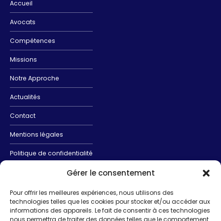
Accueil
Avocats
Compétences
Missions
Notre Approche
Actualités
Contact
Mentions légales
Politique de confidentialité
Politique de cookies (UE)
Gérer le consentement
Pour offrir les meilleures expériences, nous utilisons des
technologies telles que les cookies pour stocker et/ou accéder aux
informations des appareils. Le fait de consentir à ces technologies
CONTACTEZ-NOUS
nous permettra de traiter des données telles que le comportement