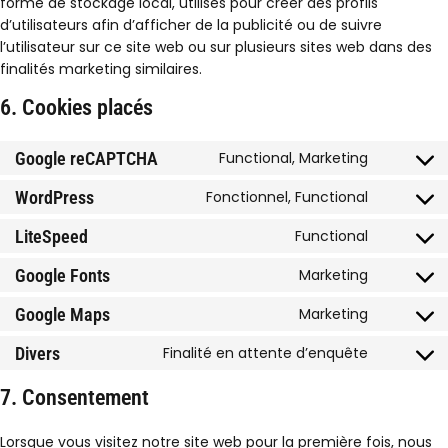
forme de stockage local, utilisés pour créer des profils
d’utilisateurs afin d’afficher de la publicité ou de suivre
l’utilisateur sur ce site web ou sur plusieurs sites web dans des
finalités marketing similaires.
6. Cookies placés
Google reCAPTCHA
Functional, Marketing
Consent
to
WordPress
Fonctionnel, Functional
Consent
service
to
google-
LiteSpeed
Functional
Consent
service
recaptch
to
wordpres
Google Fonts
Marketing
Consent
service
to
litespeed
Google Maps
Marketing
Consent
service
to
google-
Divers
Finalité en attente d’enquête
Consent
service
fonts
to
google-
7. Consentement
service
maps
divers
Lorsque vous visitez notre site web pour la première fois, nous