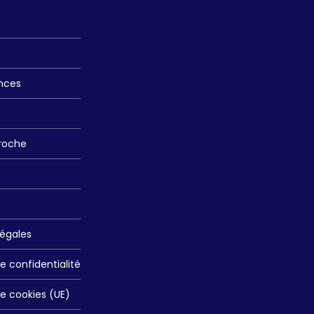
nces
roche
légales
de confidentialité
de cookies (UE)