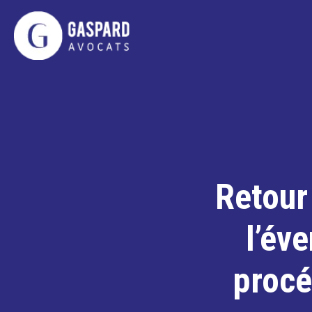
Retour 
l’év
procé