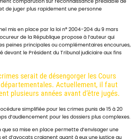
ement comparution sur reconnaissance préalable de
met de juger plus rapidement une personne
nel mis en place par la loi n° 2004-204 du 9 mars
rocureur de la République propose à l’auteur qui
 des peines principales ou complémentaires encourues,
é devant le Président du Tribunal judiciaire aux fins
 crimes serait de désengorger les Cours
s départementales. Actuellement, il faut
nt plusieurs années avant d’être jugés.
rocédure simplifiée pour les crimes punis de 15 à 20
ps d’audiencement pour les dossiers plus complexes.
en que sa mise en place permette d’envisager une
ts et d’avoca
ts craignent quant à eux une justice au