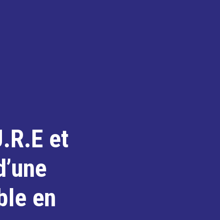
U.R.E et
d’une
ble en